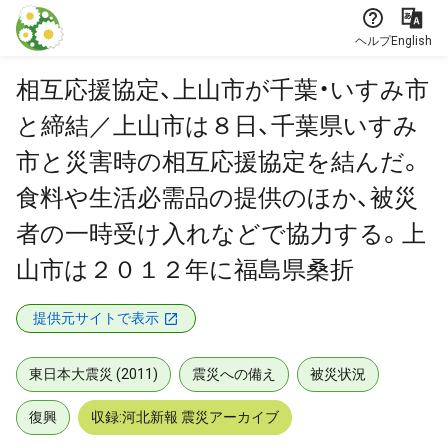
本文に飛ぶ
ヘルプ
English
相互応援協定、上山市が千葉・いすみ市
と締結／上山市は８日、千葉県いすみ
市と災害時の相互応援協定を結んだ。
食料や生活必需品の提供のほか、被災
者の一時受け入れなどで協力する。上
山市は２０１２年に福島県桑折
提供元サイトで表示
東日本大震災 (2011)
震災への備え
被災状況
復興
収録:河北新報 震災アーカイブ