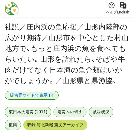
本文に飛ぶ
ヘルプ
English
社説／庄内浜の魚応援／山形内陸部の
広がり期待／山形市を中心とした村山
地方で、もっと庄内浜の魚を食べても
らいたい。山形を訪れたら、そばや牛
肉だけでなく日本海の魚介類はいか
がでしょうか。／山形県と県漁協、
提供元サイトで表示
東日本大震災 (2011)
震災への備え
被災状況
復興
収録:河北新報 震災アーカイブ