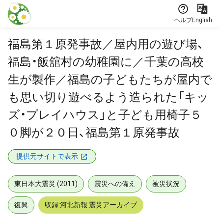
本文に飛ぶ
ヘルプ
English
福島第１原発事故／屋内用の遊び場、
福島・飯舘村の幼稚園に／千葉の高校
生が製作／福島の子どもたちが屋内で
も思い切り遊べるよう造られた「キッ
ズ・プレイハウス」と子ども用椅子５
０脚が２０日、福島第１原発事故
提供元サイトで表示
東日本大震災 (2011)
震災への備え
被災状況
復興
収録:河北新報 震災アーカイブ