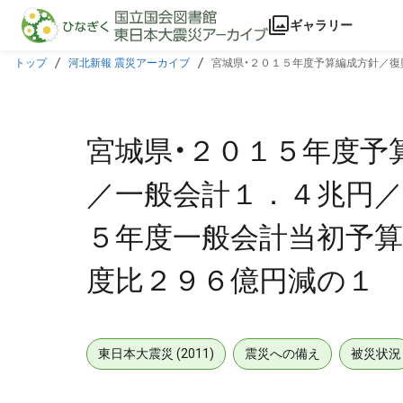
本文に飛ぶ
ギャラリー
トップ
河北新報 震災アーカイブ
宮城県・２０１５年度予算編成方針／
９６億円減の１
宮城県・２０１５年度予
／一般会計１．４兆円／
５年度一般会計当初予算
度比２９６億円減の１
東日本大震災 (2011)
震災への備え
被災状況