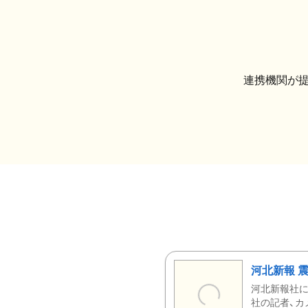
連携機関が
河北新報 
河北新報社
社の記者、カ