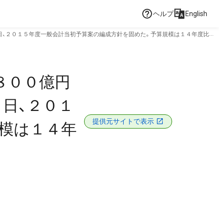
ヘルプ
English
日、２０１５年度一般会計当初予算案の編成方針を固めた。予算規模は１４年度比２
８００億円
日、２０１
提供元サイトで表示
模は１４年