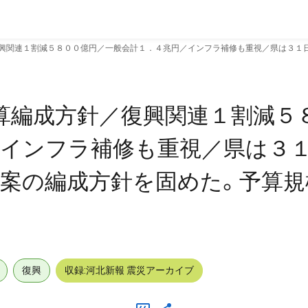
復興関連１割減５８００億円／一般会計１．４兆円／インフラ補修も重視／県は３１
算編成方針／復興関連１割減５
インフラ補修も重視／県は３１
案の編成方針を固めた。予算規
復興
収録:河北新報 震災アーカイブ