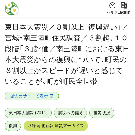
本文に飛ぶ
ヘルプ
English
東日本大震災／８割以上「復興遅い」／
宮城・南三陸町住民調査／３割超、１０
段階「３」評価／南三陸町における東日
本大震災からの復興について、町民の
８割以上がスピードが遅いと感じて
いることが、町が町民全世帯
提供元サイトで表示
東日本大震災 (2011)
震災への備え
被災状況
復興
収録:河北新報 震災アーカイブ