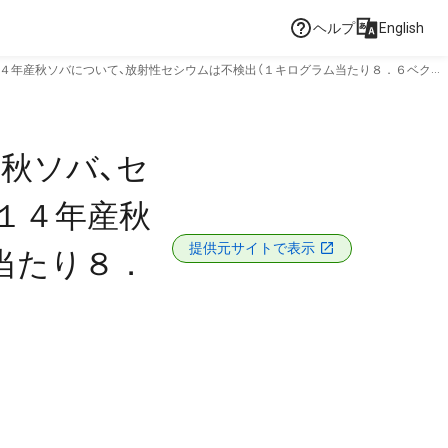
ヘルプ
English
４年産秋ソバについて、放射性セシウムは不検出（１キログラム当たり８．６ベクレ
秋ソバ、セ
１４年産秋
提供元サイトで表示
当たり８．