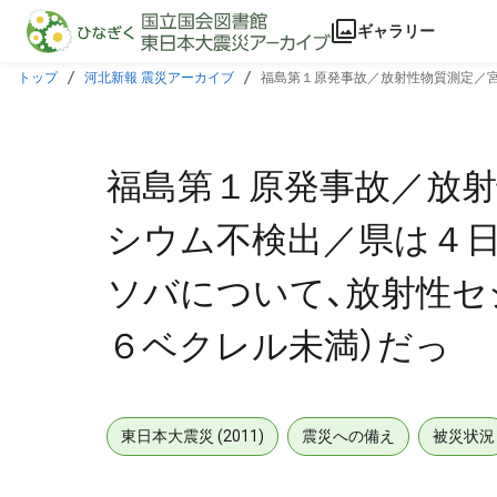
本文に飛ぶ
ギャラリー
トップ
河北新報 震災アーカイブ
福島第１原発事故／放射性物質測定／宮
ル未満）だっ
福島第１原発事故／放射
シウム不検出／県は４日
ソバについて、放射性セ
６ベクレル未満）だっ
東日本大震災 (2011)
震災への備え
被災状況