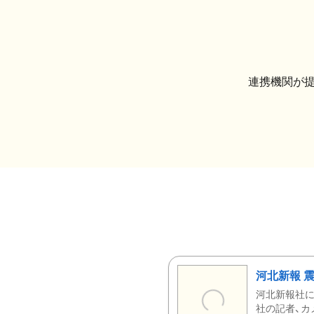
連携機関が
河北新報 
河北新報社
社の記者、カ