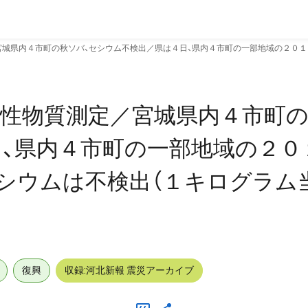
城県内４市町の秋ソバ、セシウム不検出／県は４日、県内４市町の一部地域の２０１
性物質測定／宮城県内４市町の
、県内４市町の一部地域の２０
シウムは不検出（１キログラム
復興
収録:河北新報 震災アーカイブ