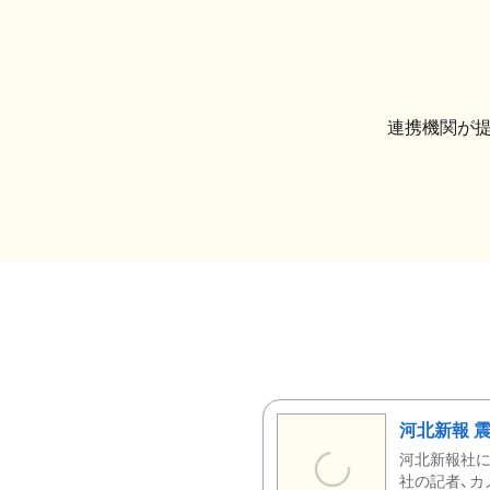
連携機関が
河北新報 
河北新報社
社の記者、カ