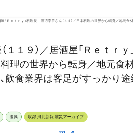
酒屋「Ｒｅｔｒｙ」料理長 渡辺泰啓さん（４４）／日本料理の世界から転身／地元食
（１１９）／居酒屋「Ｒｅｔｒｙ
本料理の世界から転身／地元食
、飲食業界は客足がすっかり途
復興
収録:河北新報 震災アーカイブ