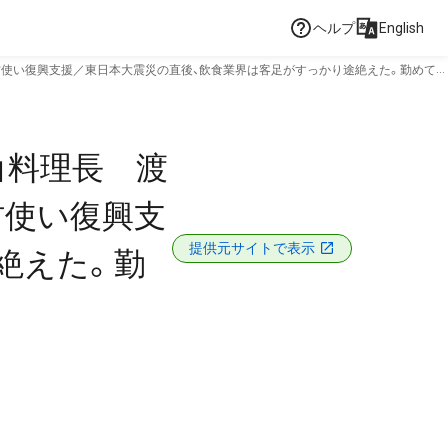
ヘルプ
English
材使い復興支援／東日本大震災の直後、飲食業界は客足がすっかり途絶えた。勤めてい
」料理長 渡
材使い復興支
提供元サイトで表示
絶えた。勤