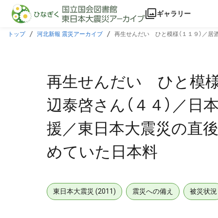
本文に飛ぶ
ギャラリー
トップ
河北新報 震災アーカイブ
再生せんだい ひと模様（１１９）／居
た日本料
再生せんだい ひと模様
辺泰啓さん（４４）／日
援／東日本大震災の直後
めていた日本料
東日本大震災 (2011)
震災への備え
被災状況