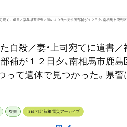
司宛てに遺書／福島県警捜査２課の４０代の男性警部補が１２日夕、南相馬市鹿島区
た自殺／妻・上司宛てに遺書／
部補が１２日夕、南相馬市鹿島
つって遺体で見つかった。県警
復興
収録:河北新報 震災アーカイブ