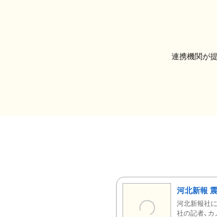
連携機関が
河北新報 
河北新報社
社の記者、カ