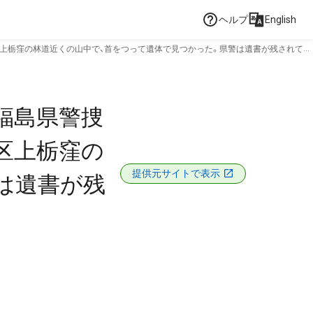
ヘルプ
English
上栃窪の林道近くの山中で、首をつって遺体で見つかった。県警は遺書が残されてい
福島県警捜
区上栃窪の
提供元サイトで表示
は遺書が残