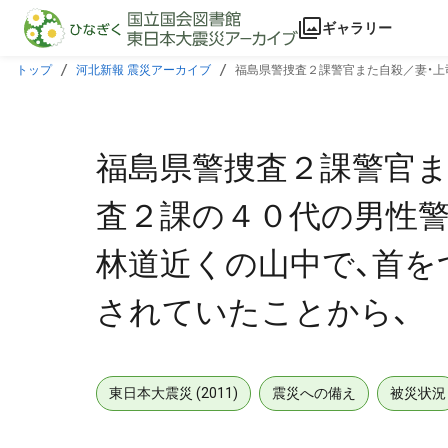
本文に飛ぶ
ギャラリー
トップ
河北新報 震災アーカイブ
福島県警捜査２課警官また自殺／妻・上
たことから、
福島県警捜査２課警官ま
査２課の４０代の男性警
林道近くの山中で、首を
されていたことから、
東日本大震災 (2011)
震災への備え
被災状況