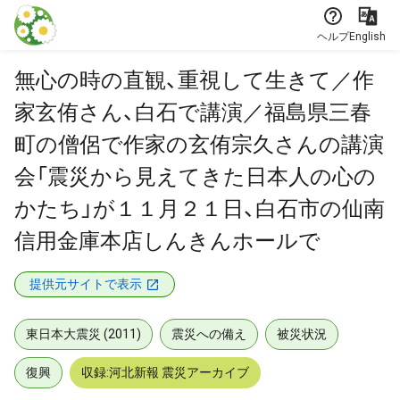
本文に飛ぶ
ヘルプ
English
無心の時の直観、重視して生きて／作
家玄侑さん、白石で講演／福島県三春
町の僧侶で作家の玄侑宗久さんの講演
会「震災から見えてきた日本人の心の
かたち」が１１月２１日、白石市の仙南
信用金庫本店しんきんホールで
提供元サイトで表示
東日本大震災 (2011)
震災への備え
被災状況
復興
収録:河北新報 震災アーカイブ