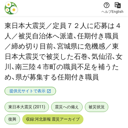
本文に飛ぶ
ヘルプ
English
東日本大震災／定員７２人に応募は４
人／被災自治体へ派遣、任期付き職員
／締め切り目前、宮城県に危機感／東
日本大震災で被災した石巻、気仙沼、女
川、南三陸４市町の職員不足を補うた
め、県が募集する任期付き職員
提供元サイトで表示
東日本大震災 (2011)
震災への備え
被災状況
復興
収録:河北新報 震災アーカイブ