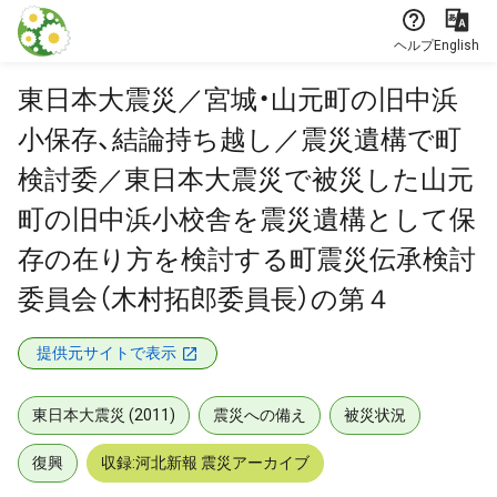
本文に飛ぶ
ヘルプ
English
東日本大震災／宮城・山元町の旧中浜
小保存、結論持ち越し／震災遺構で町
検討委／東日本大震災で被災した山元
町の旧中浜小校舎を震災遺構として保
存の在り方を検討する町震災伝承検討
委員会（木村拓郎委員長）の第４
提供元サイトで表示
東日本大震災 (2011)
震災への備え
被災状況
復興
収録:河北新報 震災アーカイブ