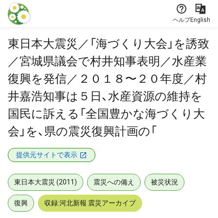
本文に飛ぶ
ヘルプ
English
東日本大震災／「海づくり大会」を誘致
／宮城県議会で村井知事表明／水産業
復興を発信／２０１８〜２０年度／村
井嘉浩知事は５日、水産資源の維持を
国民に訴える「全国豊かな海づくり大
会」を、県の震災復興計画の「
提供元サイトで表示
東日本大震災 (2011)
震災への備え
被災状況
復興
収録:河北新報 震災アーカイブ