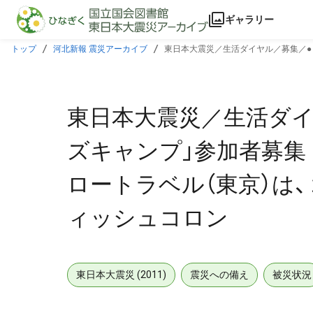
本文に飛ぶ
ギャラリー
トップ
河北新報 震災アーカイブ
東日本大震災／生活ダイヤル／募集／●
コロン
東日本大震災／生活ダイ
ズキャンプ」参加者募集
ロートラベル（東京）は
ィッシュコロン
東日本大震災 (2011)
震災への備え
被災状況