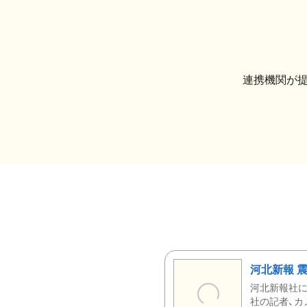
連携機関が
河北新報 
河北新報社
社の記者、カ