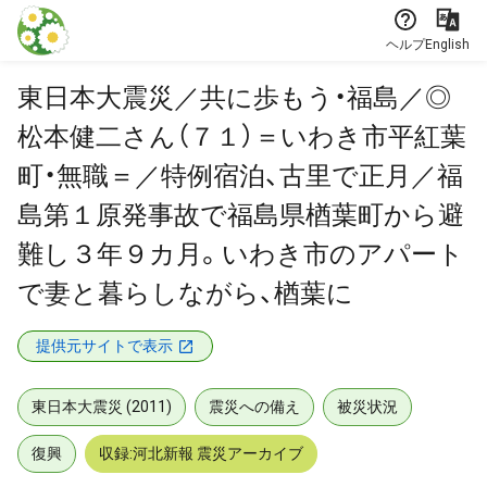
本文に飛ぶ
ヘルプ
English
東日本大震災／共に歩もう・福島／◎
松本健二さん（７１）＝いわき市平紅葉
町・無職＝／特例宿泊、古里で正月／福
島第１原発事故で福島県楢葉町から避
難し３年９カ月。いわき市のアパート
で妻と暮らしながら、楢葉に
提供元サイトで表示
東日本大震災 (2011)
震災への備え
被災状況
復興
収録:河北新報 震災アーカイブ