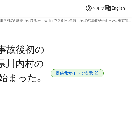
ヘルプ
English
内村の「蕎麦（そば）酒房 天山」で２９日、年越しそばの準備が始まった。東京電力
事故後初の
県川内村の
提供元サイトで表示
が始まった。