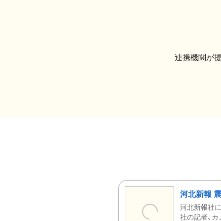
連携機関が
河北新報 
河北新報社
社の記者、カ