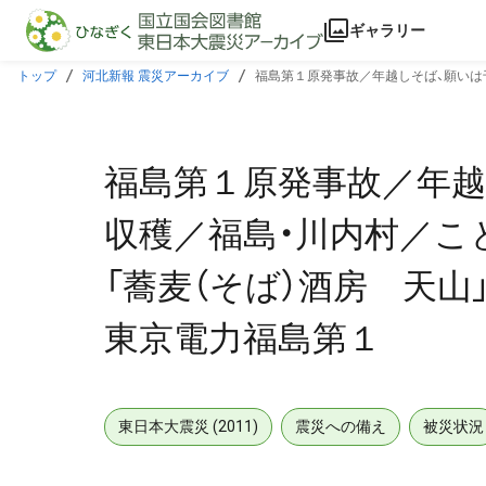
本文に飛ぶ
ギャラリー
トップ
河北新報 震災アーカイブ
福島第１原発事故／年越しそば、願いは
福島第１
福島第１原発事故／年越
収穫／福島・川内村／こ
「蕎麦（そば）酒房 天
東京電力福島第１
東日本大震災 (2011)
震災への備え
被災状況