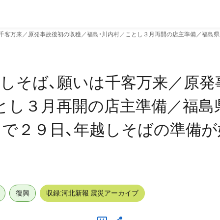
千客万来／原発事故後初の収穫／福島・川内村／ことし３月再開の店主準備／福島県川
しそば、願いは千客万来／原発
とし３月再開の店主準備／福島
山」で２９日、年越しそばの準備
復興
収録:河北新報 震災アーカイブ