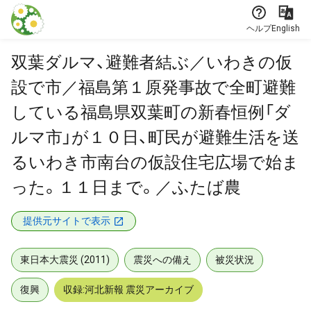
本文に飛ぶ
ヘルプ
English
双葉ダルマ、避難者結ぶ／いわきの仮
設で市／福島第１原発事故で全町避難
している福島県双葉町の新春恒例「ダ
ルマ市」が１０日、町民が避難生活を送
るいわき市南台の仮設住宅広場で始ま
った。１１日まで。／ふたば農
提供元サイトで表示
東日本大震災 (2011)
震災への備え
被災状況
復興
収録:河北新報 震災アーカイブ