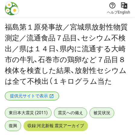
本文に飛ぶ
ヘルプ
English
福島第１原発事故／宮城県放射性物質
測定／流通食品７品目、セシウム不検
出／県は１４日、県内に流通する大崎
市の牛乳、石巻市の鶏卵など７品目８
検体を検査した結果、放射性セシウム
は全て不検出（１キログラム当た
提供元サイトで表示
東日本大震災 (2011)
震災への備え
被災状況
復興
収録:河北新報 震災アーカイブ