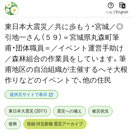
本文に飛ぶ
ヘルプ
English
東日本大震災／共に歩もう・宮城／◎
引地一さん（５９）＝宮城県丸森町筆
甫・団体職員＝／イベント運営手助け
／森林組合の作業員をしています。筆
甫地区の自治組織が主催するへそ大根
作りなどのイベントで、他の住民
提供元サイトで表示
東日本大震災 (2011)
震災への備え
被災状況
復興
収録:河北新報 震災アーカイブ