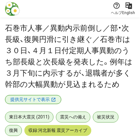
本文に飛ぶ
ヘルプ
English
石巻市人事／異動内示前倒し／部・次
長級、復興円滑に引き継ぐ／石巻市は
３０日、４月１日付定期人事異動のう
ち部長級と次長級を発表した。例年は
３月下旬に内示するが、退職者が多く
幹部の大幅異動が見込まれるため
提供元サイトで表示
東日本大震災 (2011)
震災への備え
被災状況
復興
収録:河北新報 震災アーカイブ