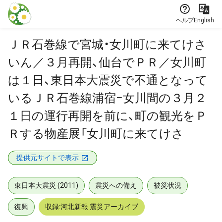
本文に飛ぶ
ヘルプ
English
ＪＲ石巻線で宮城・女川町に来てけさ
いん／３月再開、仙台でＰＲ／女川町
は１日、東日本大震災で不通となって
いるＪＲ石巻線浦宿−女川間の３月２
１日の運行再開を前に、町の観光をＰ
Ｒする物産展「女川町に来てけさ
提供元サイトで表示
東日本大震災 (2011)
震災への備え
被災状況
復興
収録:河北新報 震災アーカイブ