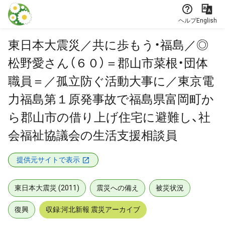
本文に飛ぶ
ヘルプ
English
東日本大震災／共に歩もう・福島／◎
松野愛さん（６０）＝郡山市菜根・団体
職員＝／孤立防ぐ活動大事に／東京電
力福島第１原発事故で福島県富岡町か
ら郡山市の借り上げ住宅に避難し、社
会福祉協議会の生活支援相談員
提供元サイトで表示
東日本大震災 (2011)
震災への備え
被災状況
復興
収録:河北新報 震災アーカイブ