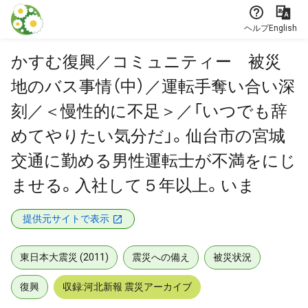
本文に飛ぶ
ヘルプ
English
かすむ復興／コミュニティー 被災
地のバス事情（中）／運転手奪い合い深
刻／＜慢性的に不足＞／「いつでも辞
めてやりたい気分だ」。仙台市の宮城
交通に勤める男性運転士が不満をにじ
ませる。入社して５年以上。いま
提供元サイトで表示
東日本大震災 (2011)
震災への備え
被災状況
復興
収録:河北新報 震災アーカイブ