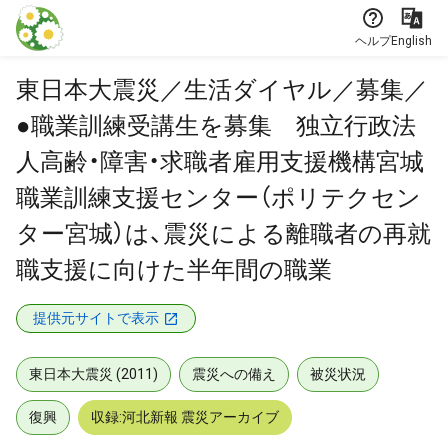
本文に飛ぶ
ヘルプ
English
東日本大震災／生活ダイヤル／募集／
●職業訓練受講生を募集 独立行政法
人高齢・障害・求職者雇用支援機構宮城
職業訓練支援センター（ポリテクセン
ター宮城）は、震災による離職者の再就
職支援に向けた半年間の職業
提供元サイトで表示
東日本大震災 (2011)
震災への備え
被災状況
復興
収録:河北新報 震災アーカイブ