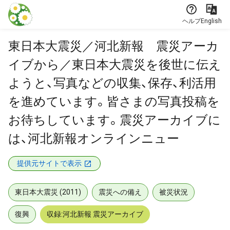
本文に飛ぶ
ヘルプ
English
東日本大震災／河北新報 震災アーカ
イブから／東日本大震災を後世に伝え
ようと、写真などの収集、保存、利活用
を進めています。皆さまの写真投稿を
お待ちしています。震災アーカイブに
は、河北新報オンラインニュー
提供元サイトで表示
東日本大震災 (2011)
震災への備え
被災状況
復興
収録:河北新報 震災アーカイブ