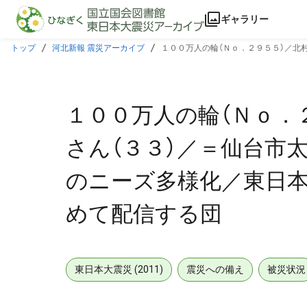
本文に飛ぶ
ギャラリー
トップ
河北新報 震災アーカイブ
１００万人の輪（Ｎｏ．２９５５）／北
信する団
１００万人の輪（Ｎｏ．
さん（３３）／＝仙台市
のニーズ多様化／東日本
めて配信する団
東日本大震災 (2011)
震災への備え
被災状況