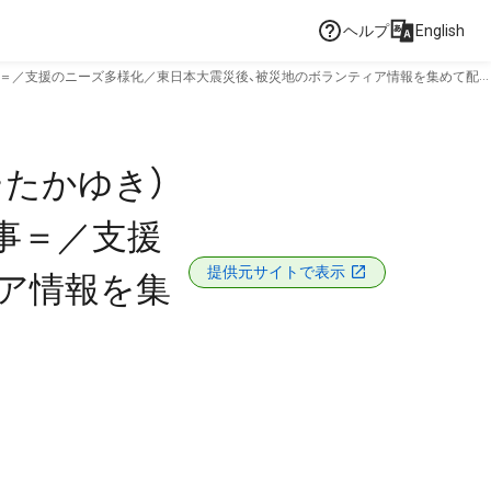
ヘルプ
English
理事＝／支援のニーズ多様化／東日本大震災後、被災地のボランティア情報を集めて配
・たかゆき）
事＝／支援
提供元サイトで表示
ア情報を集