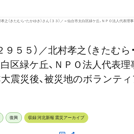
村孝之（きたむら・たかゆき）さん（３３）／＝仙台市太白区緑ケ丘、ＮＰＯ法人代表
２９５５）／北村孝之（きたむら
太白区緑ケ丘、ＮＰＯ法人代表理
大震災後、被災地のボランティ
復興
収録:河北新報 震災アーカイブ