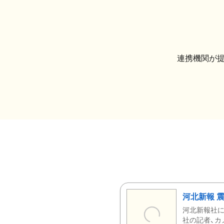
連携機関が
河北新報 
河北新報社
社の記者、カ