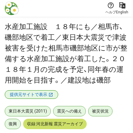
本文に飛ぶ
ヘルプ
English
水産加工施設 １８年にも／相馬市、
磯部地区で着工／東日本大震災で津波
被害を受けた相馬市磯部地区に市が整
備する水産加工施設が着工した。２０
１８年１月の完成を予定、同年春の運
用開始を目指す。／建設地は磯部
提供元サイトで表示
東日本大震災 (2011)
震災への備え
被災状況
復興
収録:河北新報 震災アーカイブ