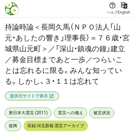
本文に飛ぶ
ヘルプ
English
持論時論＜長岡久馬（ＮＰＯ法人「山
元・あしたの響き」理事長）＝７６歳・宮
城県山元町＞／「深山・鎮魂の鐘」建立
／募金目標まであと一歩／つらいこ
とは忘れるに限る。みんな知ってい
る。しかし、３・１１は忘れて
提供元サイトで表示
東日本大震災 (2011)
震災への備え
被災状況
復興
収録:河北新報 震災アーカイブ