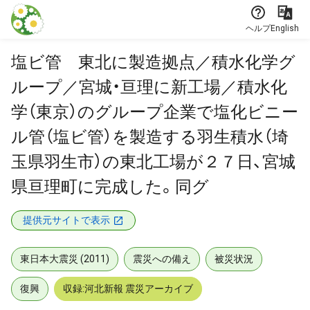
本文に飛ぶ
ヘルプ
English
塩ビ管 東北に製造拠点／積水化学グ
ループ／宮城・亘理に新工場／積水化
学（東京）のグループ企業で塩化ビニー
ル管（塩ビ管）を製造する羽生積水（埼
玉県羽生市）の東北工場が２７日、宮城
県亘理町に完成した。同グ
提供元サイトで表示
東日本大震災 (2011)
震災への備え
被災状況
復興
収録:河北新報 震災アーカイブ