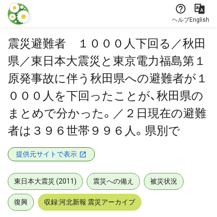
本文に飛ぶ
ヘルプ
English
震災避難者 １０００人下回る／秋田
県／東日本大震災と東京電力福島第１
原発事故に伴う秋田県への避難者が１
０００人を下回ったことが、秋田県の
まとめで分かった。／２日現在の避難
者は３９６世帯９９６人。県別で
提供元サイトで表示
東日本大震災 (2011)
震災への備え
被災状況
復興
収録:河北新報 震災アーカイブ