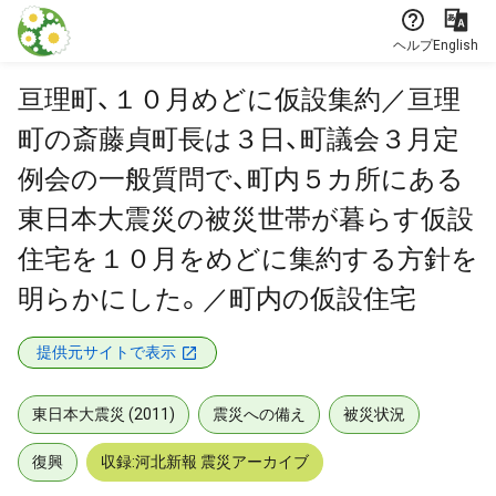
本文に飛ぶ
ヘルプ
English
亘理町、１０月めどに仮設集約／亘理
町の斎藤貞町長は３日、町議会３月定
例会の一般質問で、町内５カ所にある
東日本大震災の被災世帯が暮らす仮設
住宅を１０月をめどに集約する方針を
明らかにした。／町内の仮設住宅
提供元サイトで表示
東日本大震災 (2011)
震災への備え
被災状況
復興
収録:河北新報 震災アーカイブ