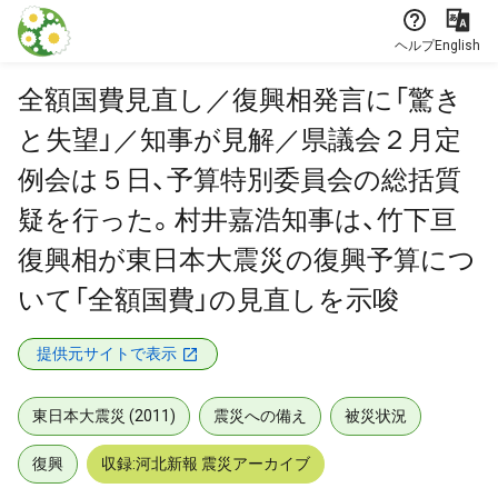
本文に飛ぶ
ヘルプ
English
全額国費見直し／復興相発言に「驚き
と失望」／知事が見解／県議会２月定
例会は５日、予算特別委員会の総括質
疑を行った。村井嘉浩知事は、竹下亘
復興相が東日本大震災の復興予算につ
いて「全額国費」の見直しを示唆
提供元サイトで表示
東日本大震災 (2011)
震災への備え
被災状況
復興
収録:河北新報 震災アーカイブ