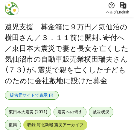
本文に飛ぶ
ヘルプ
English
遺児支援 募金箱に９万円／気仙沼の
横田さん／３．１１前に開封、寄付へ
／東日本大震災で妻と長女を亡くした
気仙沼市の自動車販売業横田瑞夫さん
（７３）が、震災で親を亡くした子ども
のために会社敷地に設けた募金
提供元サイトで表示
東日本大震災 (2011)
震災への備え
被災状況
復興
収録:河北新報 震災アーカイブ