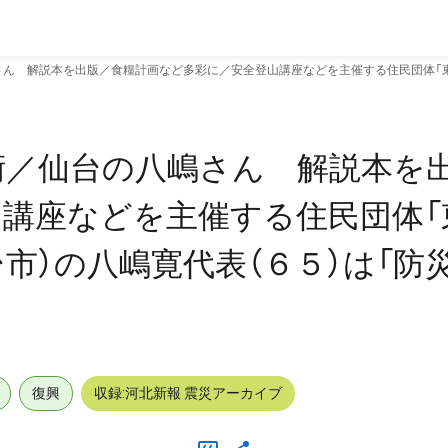
ん 解説本を出版／食糧計画など多彩に／安全登山講座などを主催する住民団体「東北
術／仙台の八嶋さん 解説本を
講座などを主催する住民団体「
台市）の八嶋寛代表（６５）は「防
復興
収録:河北新報 震災アーカイブ