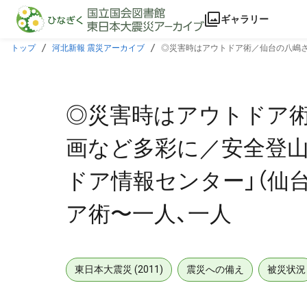
本文に飛ぶ
ギャラリー
トップ
河北新報 震災アーカイブ
◎災害時はアウトドア術／仙台の八嶋さ
一人、一人
◎災害時はアウトドア
画など多彩に／安全登山
ドア情報センター」（仙
ア術〜一人、一人
東日本大震災 (2011)
震災への備え
被災状況