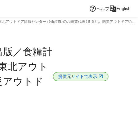
ヘルプ
English
アウトドア情報センター」（仙台市）の八嶋寛代表（６５）は「防災アウトドア術〜
出版／食糧計
東北アウト
提供元サイトで表示
災アウトド