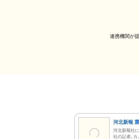
連携機関が
河北新報 
河北新報社
社の記者、カ