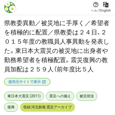
本文に飛ぶ
ヘルプ
English
県教委異動／被災地に手厚く／希望者
を積極的に配置／県教委は２４日、２
０１５年度の教職員人事異動を発表し
た。東日本大震災の被災地に出身者や
勤務希望者を積極配置。震災復興の教
員加配は２５９人（前年度比５人
提供元サイトで表示
東日本大震災 (2011)
震災への備え
被災状況
復興
収録:河北新報 震災アーカイブ