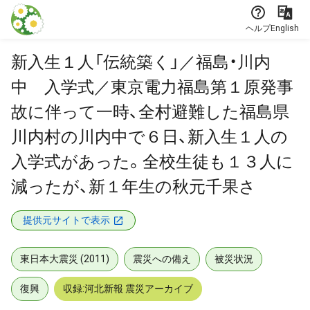
本文に飛ぶ
ヘルプ
English
新入生１人「伝統築く」／福島・川内
中 入学式／東京電力福島第１原発事
故に伴って一時、全村避難した福島県
川内村の川内中で６日、新入生１人の
入学式があった。全校生徒も１３人に
減ったが、新１年生の秋元千果さ
提供元サイトで表示
東日本大震災 (2011)
震災への備え
被災状況
復興
収録:河北新報 震災アーカイブ