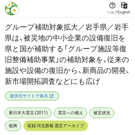
本文に飛ぶ
ヘルプ
English
グループ補助対象拡大／岩手県／岩手
県は、被災地の中小企業の設備復旧を
県と国が補助する「グループ施設等復
旧整備補助事業」の補助対象を、従来の
施設や設備の復旧から、新商品の開発、
新市場開拓調査などにも広げ
提供元サイトで表示
東日本大震災 (2011)
震災への備え
被災状況
復興
収録:河北新報 震災アーカイブ