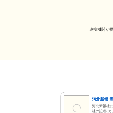
連携機関が
河北新報 
河北新報社
社の記者、カ