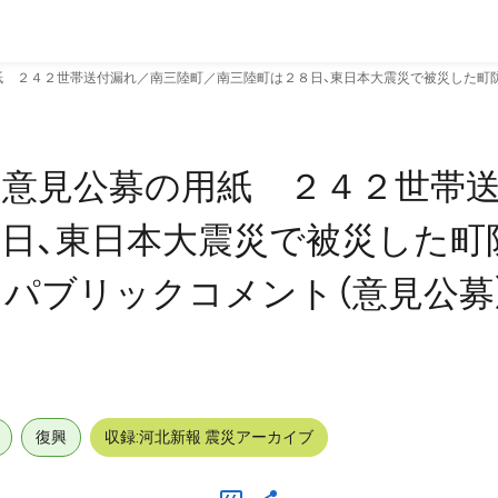
 ２４２世帯送付漏れ／南三陸町／南三陸町は２８日、東日本大震災で被災した町
／意見公募の用紙 ２４２世帯
日、東日本大震災で被災した町
パブリックコメント（意見公募
復興
収録:河北新報 震災アーカイブ