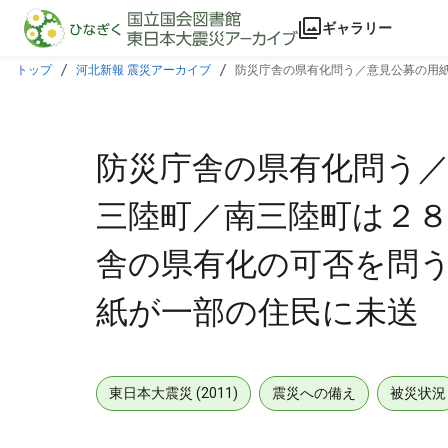
本文に飛ぶ
ギャラリー
トップ
河北新報 震災アーカイブ
防災庁舎の県有化問う／意見公募の用紙
部の住民に未送
防災庁舎の県有化問う
三陸町／南三陸町は２８
舎の県有化の可否を問う
紙が一部の住民に未送
東日本大震災 (2011)
震災への備え
被災状況