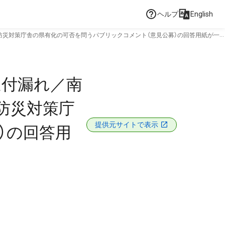
ヘルプ
English
防災対策庁舎の県有化の可否を問うパブリックコメント（意見公募）の回答用紙が一
送付漏れ／南
防災対策庁
提供元サイトで表示
）の回答用