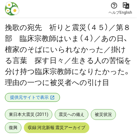
本文に飛ぶ
ヘルプ
English
挽歌の宛先 祈りと震災（４５）／第８
部 臨床宗教師はいま（４）／あの日、
檀家のそばにいられなかった／掛け
る言葉 探す日々／生きる人の苦悩を
分け持つ臨床宗教師になりたかった。
理由の一つに被災者への引け目
提供元サイトで表示
東日本大震災 (2011)
震災への備え
被災状況
復興
収録:河北新報 震災アーカイブ