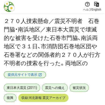
本文に飛ぶ
ヘルプ
English
２７０人捜索懸命／震災不明者 石巻
門脇・南浜地区／東日本大震災で壊滅
的な被害を受けた石巻市門脇、南浜両
地区で３１日、市消防団石巻地区団や
石巻署などの関係者約２７０人が行方
不明者の捜索を行った。両地区の
提供元サイトで表示
東日本大震災 (2011)
震災への備え
被災状況
復興
収録:河北新報 震災アーカイブ