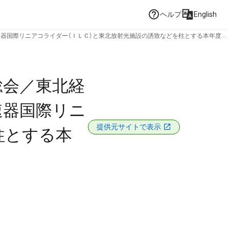
ヘルプ
English
速器国際リニアコライダー（ＩＬＣ）と東北放射光施設の誘致などを柱とする本年度事
総会／東北経
速器国際リニ
提供元サイトで表示
柱とする本