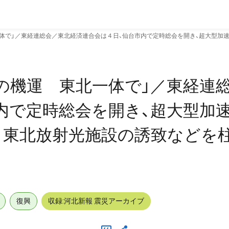
体で」／東経連総会／東北経済連合会は４日、仙台市内で定時総会を開き、超大型加
の機運 東北一体で」／東経連
内で定時総会を開き、超大型加
と東北放射光施設の誘致などを
復興
収録:河北新報 震災アーカイブ