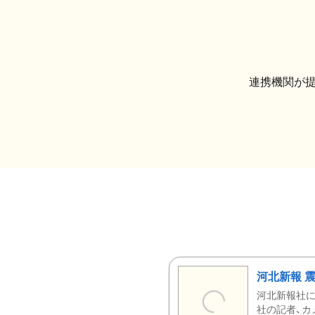
連携機関が
河北新報 
河北新報社
社の記者、カ