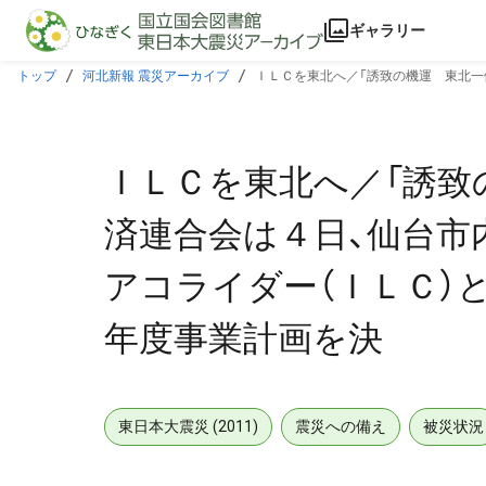
本文に飛ぶ
ギャラリー
トップ
河北新報 震災アーカイブ
ＩＬＣを東北へ／「誘致の機運 東北一
業計画を決
ＩＬＣを東北へ／「誘致
済連合会は４日、仙台市
アコライダー（ＩＬＣ）
年度事業計画を決
東日本大震災 (2011)
震災への備え
被災状況