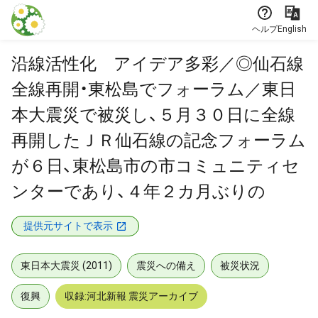
本文に飛ぶ
ヘルプ
English
沿線活性化 アイデア多彩／◎仙石線
全線再開・東松島でフォーラム／東日
本大震災で被災し、５月３０日に全線
再開したＪＲ仙石線の記念フォーラム
が６日、東松島市の市コミュニティセ
ンターであり、４年２カ月ぶりの
提供元サイトで表示
東日本大震災 (2011)
震災への備え
被災状況
復興
収録:河北新報 震災アーカイブ