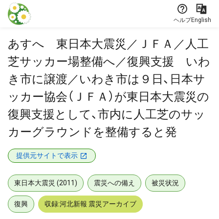
本文に飛ぶ
ヘルプ
English
あすへ 東日本大震災／ＪＦＡ／人工
芝サッカー場整備へ／復興支援 いわ
き市に譲渡／いわき市は９日、日本サ
ッカー協会（ＪＦＡ）が東日本大震災の
復興支援として、市内に人工芝のサッ
カーグラウンドを整備すると発
提供元サイトで表示
東日本大震災 (2011)
震災への備え
被災状況
復興
収録:河北新報 震災アーカイブ