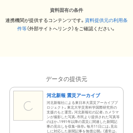
資料固有の条件
連携機関が提供するコンテンツです。
資料提供元の利用条
件等
（外部サイトへリンク）をご確認ください。
データの提供元
河北新報 震災アーカイブ
河北新報社による東日本大震災アーカイブプ
ロジェクト。東北大学災害科学国際研究所の
支援のもと運営。河北新報社の記者、カメラマ
ンが撮影した写真、市民より提供された写真等
のほか、1991年以降の震災に関連した新聞記
事の見出しを収集・保存。毎月11日には、見出
しに対応した新聞記事を無償公開。（通常は、