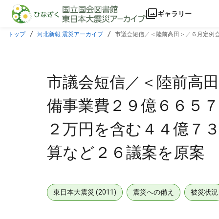
本文に飛ぶ
ギャラリー
トップ
河北新報 震災アーカイブ
市議会短信／＜陸前高田＞／６月定例
ど２６議案を原案
市議会短信／＜陸前高田
備事業費２９億６６５
２万円を含む４４億７
算など２６議案を原案
東日本大震災 (2011)
震災への備え
被災状況