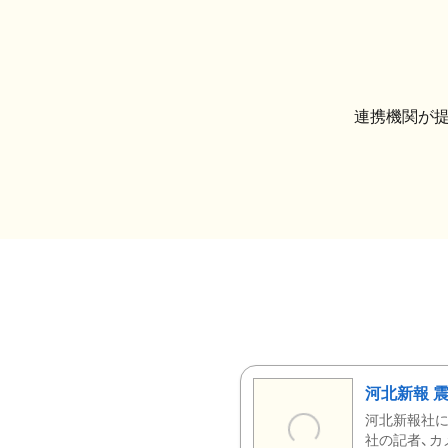
連携機関が
河北新報 
河北新報社
社の記者、カ