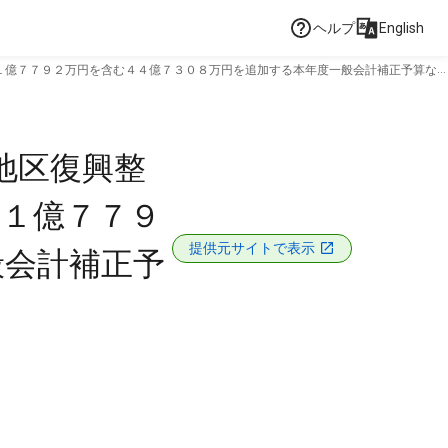
ヘルプ
English
１億７７９２万円を含む４４億７３０８万円を追加する本年度一般会計補正予算な
地区復興整
費１億７７９
提供元サイトで表示
般会計補正予