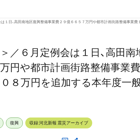
会は１日、高田南地区復興整備事業費２９億６６５７万円や都市計画街路整備事業費
＞／６月定例会は１日、高田南
７万円や都市計画街路整備事業
３０８万円を追加する本年度一
復興
収録:河北新報 震災アーカイブ