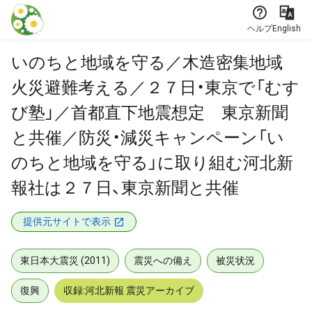
本文に飛ぶ
ヘルプ
English
いのちと地域を守る／木造密集地域
火災避難考える／２７日・東京で「むす
び塾」／首都直下地震想定 東京新聞
と共催／防災・減災キャンペーン「い
のちと地域を守る」に取り組む河北新
報社は２７日、東京新聞と共催
提供元サイトで表示
東日本大震災 (2011)
震災への備え
被災状況
復興
収録:河北新報 震災アーカイブ