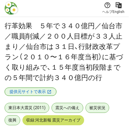
本文に飛ぶ
ヘルプ
English
行革効果 ５年で３４０億円／仙台市
／職員削減／２００人目標が３３人止
まり／仙台市は３１日、行財政改革プ
ラン（２０１０〜１６年度当初）に基づ
く取り組みで、１５年度当初段階まで
の５年間で計約３４０億円の行
提供元サイトで表示
東日本大震災 (2011)
震災への備え
被災状況
復興
収録:河北新報 震災アーカイブ