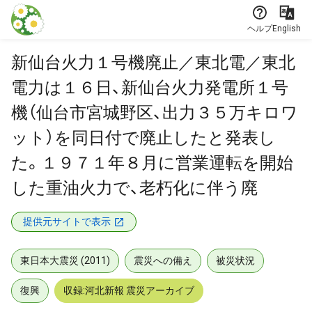
本文に飛ぶ
ヘルプ
English
新仙台火力１号機廃止／東北電／東北
電力は１６日、新仙台火力発電所１号
機（仙台市宮城野区、出力３５万キロワ
ット）を同日付で廃止したと発表し
た。１９７１年８月に営業運転を開始
した重油火力で、老朽化に伴う廃
提供元サイトで表示
東日本大震災 (2011)
震災への備え
被災状況
復興
収録:河北新報 震災アーカイブ