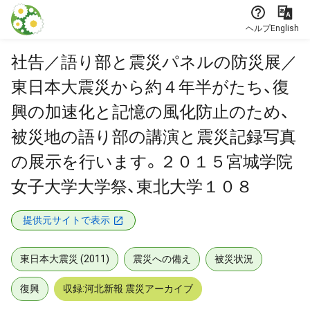
本文に飛ぶ
ヘルプ
English
社告／語り部と震災パネルの防災展／
東日本大震災から約４年半がたち、復
興の加速化と記憶の風化防止のため、
被災地の語り部の講演と震災記録写真
の展示を行います。２０１５宮城学院
女子大学大学祭、東北大学１０８
提供元サイトで表示
東日本大震災 (2011)
震災への備え
被災状況
復興
収録:河北新報 震災アーカイブ