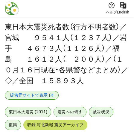
本文に飛ぶ
ヘルプ
English
東日本大震災死者数（行方不明者数）／
宮城 ９５４１人（１２３７人）／岩
手 ４６７３人（１１２６人）／福
島 １６１２人（ ２００人）／（１
０月１６日現在・各県警などまとめ）／
◇／全国 １５８９３人
提供元サイトで表示
東日本大震災 (2011)
震災への備え
被災状況
復興
収録:河北新報 震災アーカイブ