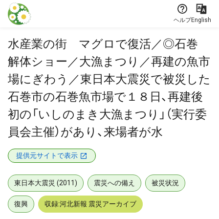
本文に飛ぶ
ヘルプ
English
水産業の街 マグロで復活／◎石巻
解体ショー／大漁まつり／再建の魚市
場にぎわう／東日本大震災で被災した
石巻市の石巻魚市場で１８日、再建後
初の「いしのまき大漁まつり」（実行委
員会主催）があり、来場者が水
提供元サイトで表示
東日本大震災 (2011)
震災への備え
被災状況
復興
収録:河北新報 震災アーカイブ