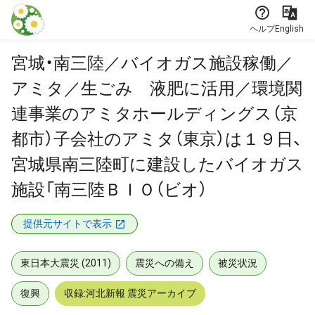
本文に飛ぶ
ヘルプ
English
宮城・南三陸／バイオガス施設稼働／
アミタ／生ごみ 液肥に活用／環境関
連事業のアミタホールディングス（京
都市）子会社のアミタ（東京）は１９日、
宮城県南三陸町に建設したバイオガス
施設「南三陸ＢＩＯ（ビオ）
提供元サイトで表示
東日本大震災 (2011)
震災への備え
被災状況
復興
収録:河北新報 震災アーカイブ